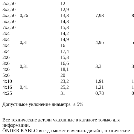
2x2,50
12
3x2,50
12,9
4x2,50
0,26
13,8
7,98
8
5x2,50
14,8
7x2,50
15,8
2x4
14,2
3x4
14,9
0,31
4,95
5
4x4
16
5x4
17,4
2x6
15,8
3x6
16,6
0,31
3,3
3
4x6
18,1
5x6
20
4x10
23,2
1,91
1
4x16
0,41
25,2
1,21
1
4x25
31
0,78
0
Допустимое уклонение диаметра ± 5%
Все технические детали указанные в каталоге только для
информации.
ÖNDER KABLO всегда может изменить дизайн, технические