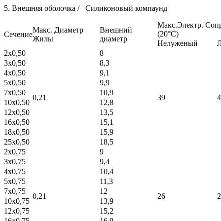
5. Внешняя оболочка / Силиконовый компаунд
Макс.Электр. Соп
Макс. Диаметр
Внешний
(20°C)
Сечение
Жилы
диаметр
Нелуженый
2x0,50
8
3x0,50
8,3
4x0,50
9,1
5x0,50
9,9
7x0,50
10,9
0,21
39
4
10x0,50
12,8
12x0,50
13,5
16x0,50
15,1
18x0,50
15,9
25x0,50
18,5
2x0,75
9
3x0,75
9,4
4x0,75
10,4
5x0,75
11,3
7x0,75
12
0,21
26
2
10x0,75
13,9
12x0,75
15,2
16x0,75
16,9